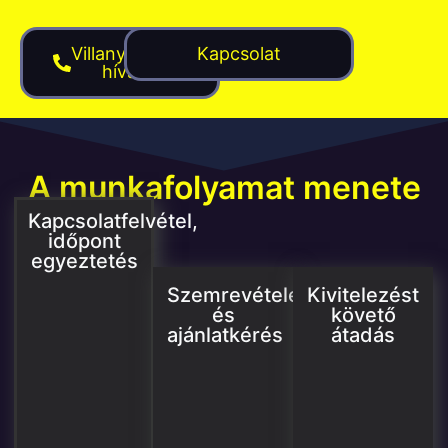
Villanyszerelő
Kapcsolat
hívása
A munkafolyamat menete
Kapcsolatfelvétel,
időpont
egyeztetés
Szemrevételezés
Kivitelezést
és
követő
ajánlatkérés
átadás