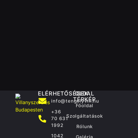
ELÉRHETŐSÉGEK
OLDAL
TÉRKÉP
info@tengelyvill.hu
Főoldal
+36
Szolgáltatások
70 631
1992
Rólunk
1042
Galéria