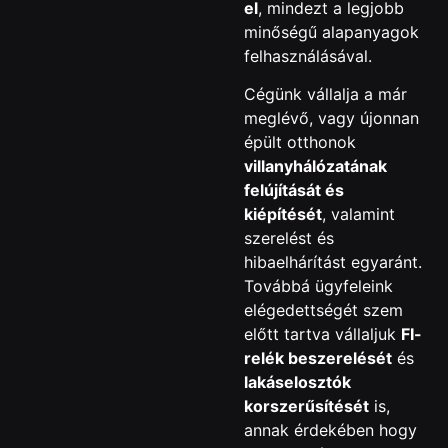
el
, mindezt a legjobb
minőségű alapanyagok
felhasználásával.
Cégünk vállalja a már
meglévő, vagy újonnan
épült otthonok
villanyhálózatának
felújítását és
kiépítését
, valamint
szerelést és
hibaelhárítást egyaránt.
Továbbá ügyfeleink
elégedettségét szem
előtt tartva vállaljuk
FI-
relék beszerelését
és
lakáselosztók
korszerűsítését
is,
annak érdekében hogy