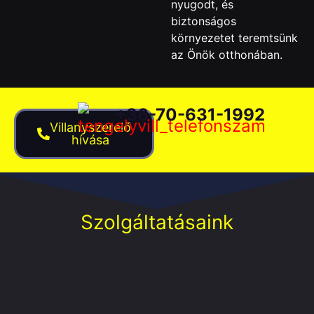
nyugodt, és
biztonságos
környezetet teremtsünk
az Önök otthonában.
+36-70-631-1992
Villanyszerelő
hívása
Szolgáltatásaink