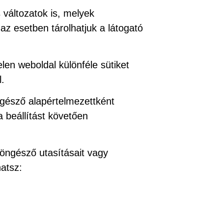
 változatok is, melyek
z esetben tárolhatjuk a látogató
en weboldal különféle sütiket
.
ngésző alapértelmezettként
 beállítást követően
öngésző utasításait vagy
hatsz: