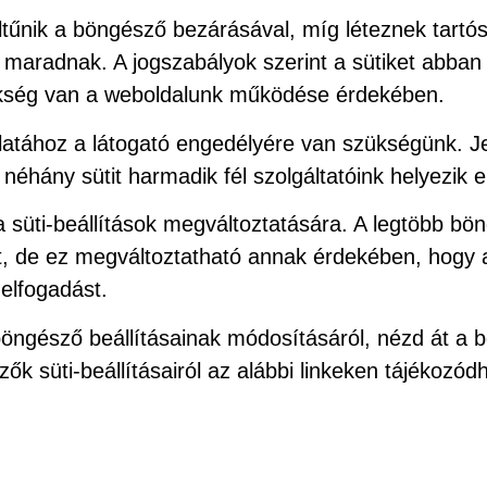
ltűnik a böngésző bezárásával, míg léteznek tartós
aradnak. A jogszabályok szerint a sütiket abban a
zükség van a weboldalunk működése érdekében.
atához a látogató engedélyére van szükségünk. Jel
éhány sütit harmadik fél szolgáltatóink helyezik el
süti-beállítások megváltoztatására. A legtöbb bö
t, de ez megváltoztatható annak érdekében, hogy a
elfogadást.
öngésző beállításainak módosításáról, nézd át a b
k süti-beállításairól az alábbi linkeken tájékozód