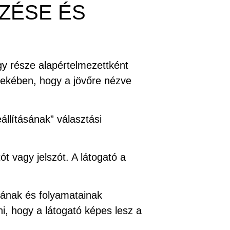
RZÉSE ÉS
y része alapértelmezettként
rdekében, hogy a jövőre nézve
állításának” választási
 vagy jelszót. A látogató a
ágának és folyamatainak
i, hogy a látogató képes lesz a