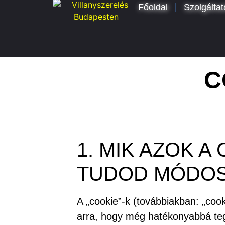
Főoldal
Szolgálta
C
1. MIK AZOK A
TUDOD MÓDOSÍ
A „cookie”-k (továbbiakban: „cook
arra, hogy még hatékonyabbá teg