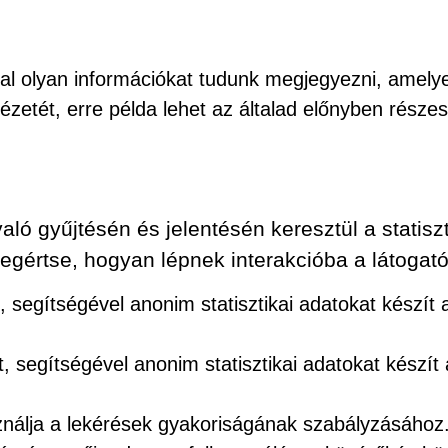
ával olyan információkat tudunk megjegyezni, amely
ézetét, erre példa lehet az általad előnyben részes
ló gyűjtésén és jelentésén keresztül a statiszt
gértse, hogyan lépnek interakcióba a látogató
, segítségével anonim statisztikai adatokat készít
t, segítségével anonim statisztikai adatokat készít
ználja a lekérések gyakoriságának szabályzásához