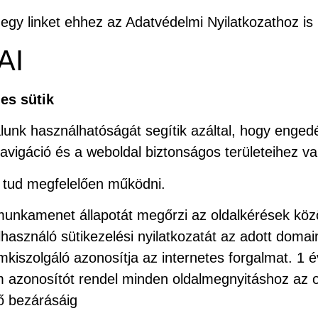
egy linket ehhez az Adatvédelmi Nyilatkozathoz is 
AI
es sütik
lunk használhatóságát segítik azáltal, hogy enged
navigáció és a weboldal biztonságos területeihez v
m tud megfelelően működni.
unkamenet állapotát megőrzi az oldalkérések köz
lhasználó sütikezelési nyilatkozatát az adott domai
mkiszolgáló azonosítja az internetes forgalmat. 1 é
azonosítót rendel minden oldalmegnyitáshoz az o
ő bezárásáig