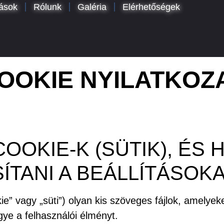
tások
Rólunk
Galéria
Elérhetőségek
OOKIE NYILATKOZ
 COOKIE-K (SÜTIK), ÉS
TANI A BEÁLLÍTÁSOKA
ie” vagy „süti”) olyan kis szöveges fájlok, amelyek
ye a felhasználói élményt.