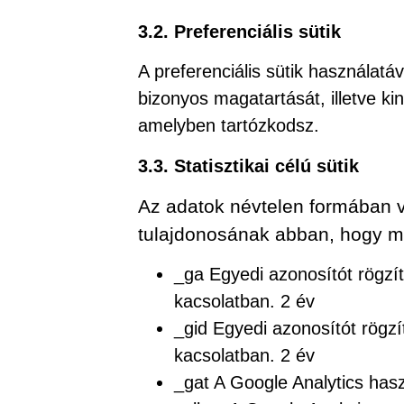
3.2. Preferenciális sütik
A preferenciális sütik használat
bizonyos magatartását, illetve kin
amelyben tartózkodsz.
3.3. Statisztikai célú sütik
Az adatok névtelen formában va
tulajdonosának abban, hogy me
_ga Egyedi azonosítót rögzít
kacsolatban. 2 év
_gid Egyedi azonosítót rögzí
kacsolatban. 2 év
_gat A Google Analytics has