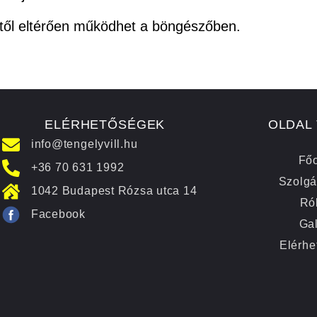
ttől eltérően működhet a böngészőben.
ELÉRHETŐSÉGEK
OLDAL
info@tengelyvill.hu
Főo
+36 70 631 1992
Szolgá
1042 Budapest Rózsa utca 14
Ró
Facebook
Gal
Elérhe