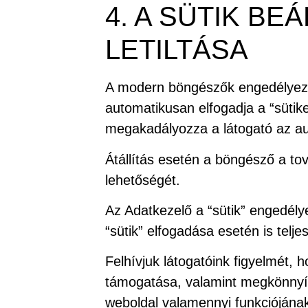
4. A SÜTIK B
LETILTÁSA
A modern böngészők engedélyezik
automatikusan elfogadja a “sütik
megakadályozza a látogató az au
Átállítás esetén a böngésző a tov
lehetőségét.
Az Adatkezelő a “sütik” engedél
“sütik” elfogadása esetén is telj
Felhívjuk látogatóink figyelmét, 
támogatása, valamint megkönnyítés
weboldal valamennyi funkciójának