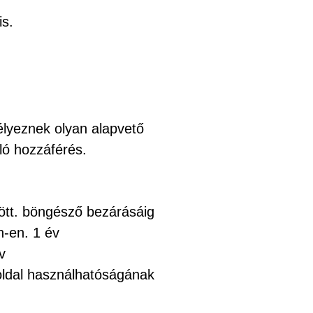
is.
élyeznek olyan alapvető
aló hozzáférés.
ött. böngésző bezárásáig
n-en. 1 év
v
ldal használhatóságának