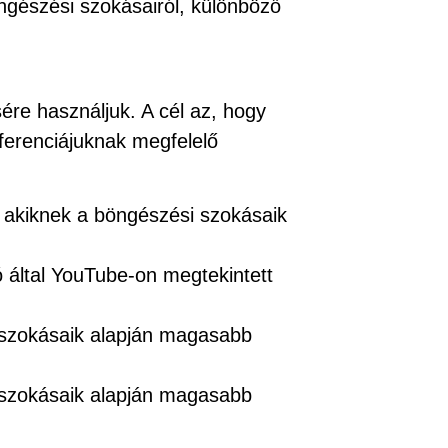
öngészési szokásairól, különböző
re használjuk. A cél az, hogy
ferenciájuknak megfelelő
 akiknek a böngészési szokásaik
ló által YouTube-on megtekintett
i szokásaik alapján magasabb
i szokásaik alapján magasabb