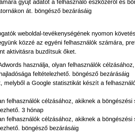
zámára gyűjt adatot a felhasználó eszközéről és b
tornákon át. böngésző bezárásáig
átogatók weboldal-tevékenységének nyomon követésé
tegyünk közzé az egyéni felhasználók számára, pre
nt aktivitásra buzdítsuk őket.
dwords használja, olyan felhasználók célzásához,
hajladósága feltételezhető. böngésző bezárásáig
, melyből a Google statisztikát készít a felhaszná
yan felhasználók célzásához, akiknek a böngészés
elezhető. 3 hónap
yan felhasználók célzásához, akiknek a böngészés
elezhető. böngésző bezárásáig