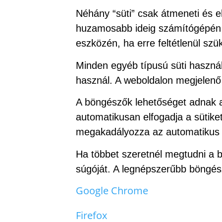
Néhány “süti” csak átmeneti és e
huzamosabb ideig számítógépén m
eszközén, ha erre feltétlenül s
Minden egyéb típusú süti használ
használ. A weboldalon megjelenő n
A böngészők lehetőséget adnak a 
automatikusan elfogadja a sütike
megakadályozza az automatikus 
Ha többet szeretnél megtudni a b
súgóját. A legnépszerűbb böngésző
Google Chrome
Firefox