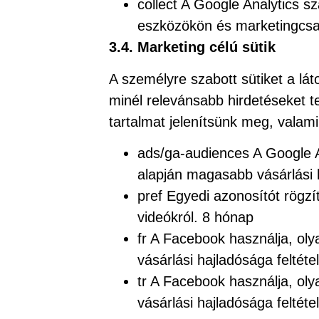
collect A Google Analytics s
eszközökön és marketingcsa
3.4. Marketing célú sütik
A személyre szabott sütiket a l
minél relevánsabb hirdetéseket 
tartalmat jelenítsünk meg, valami
ads/ga-audiences A Google A
alapján magasabb vásárlási 
pref Egyedi azonosítót rögzít
videókról. 8 hónap
fr A Facebook használja, ol
vásárlási hajladósága feltét
tr A Facebook használja, ol
vásárlási hajladósága feltét