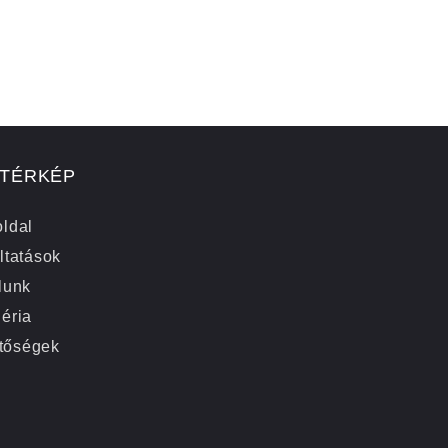
 TÉRKÉP
ldal
ltatások
lunk
éria
tőségek