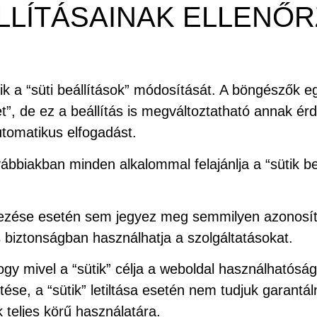
EÁLLÍTÁSAINAK ELLENŐ
 a “süti beállítások” módosítását. A böngészők eg
et”, de ez a beállítás is megváltoztatható annak é
tomatikus elfogadást.
ábbiakban minden alkalommal felajánlja a “sütik be
yezése esetén sem jegyez meg semmilyen azonosítót
es biztonságban használhatja a szolgáltatásokat.
hogy mivel a “sütik” célja a weboldal használhatós
e, a “sütik” letiltása esetén nem tudjuk garantáln
 teljes körű használatára.